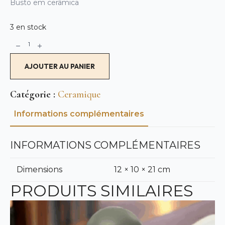
Busto em cerâmica
3 en stock
quantité
Alternative:
de
Buste
AJOUTER AU PANIER
Catégorie :
Ceramique
Informations complémentaires
INFORMATIONS COMPLÉMENTAIRES
Dimensions
12 × 10 × 21 cm
PRODUITS SIMILAIRES